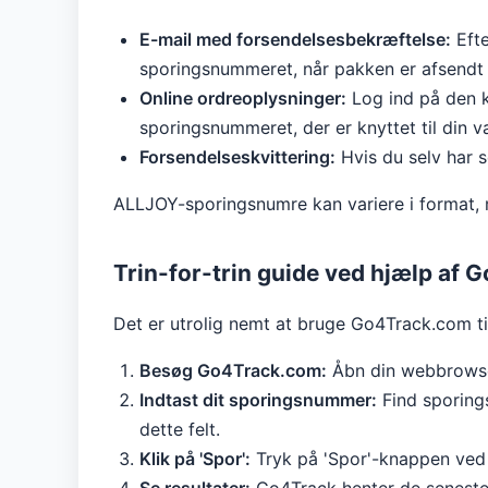
E-mail med forsendelsesbekræftelse:
Efte
sporingsnummeret, når pakken er afsend
Online ordreoplysninger:
Log ind på den ko
sporingsnummeret, der er knyttet til din v
Forsendelseskvittering:
Hvis du selv har s
ALLJOY-sporingsnumre kan variere i format, 
Trin-for-trin guide ved hjælp af
Det er utrolig nemt at bruge Go4Track.com t
Besøg Go4Track.com:
Åbn din webbrowser
Indtast dit sporingsnummer:
Find sporings
dette felt.
Klik på 'Spor':
Tryk på 'Spor'-knappen ved si