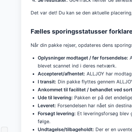
Se resultater:
Go4Track henter de seneste s
Det var det! Du kan se den aktuelle placering,
Fælles sporingsstatusser forklare
Når din pakke rejser, opdateres dens sporings
Oplysninger modtaget / før forsendelse:
A
blevet scannet ind i deres netværk.
Accepteret/afhentet:
ALLJOY har modtage
I transit:
Din pakke flyttes gennem ALLJOY-n
Ankommet til facilitet / behandlet ved so
Ude til levering:
Pakken er på det endelige
Leveret:
Forsendelsen har nået sin destina
Forsøgt levering:
Et leveringsforsøg blev g
følge.
Undtagelse/tilbageholdt:
Der er en uvente