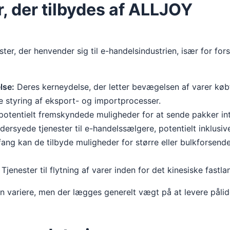
, der tilbydes af ALLJOY
er, der henvender sig til e-handelsindustrien, især for for
lse:
Deres kerneydelse, der letter bevægelsen af ​​varer købt 
te styring af eksport- og importprocesser.
otentielt fremskyndede muligheder for at sende pakker int
rsyede tjenester til e-handelssælgere, potentielt inklusive
g kan de tilbyde muligheder for større eller bulkforsendel
Tjenester til flytning af varer inden for det kinesiske fast
 variere, men der lægges generelt vægt på at levere pålide