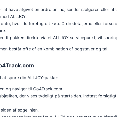
r at have afgivet en ordre online, sender sælgeren eller a
t med ALLJOY.
nto, hvor du foretog dit køb. Ordredetaljerne eller forsend
are.
endt pakken direkte via et ALLJOY servicepunkt, vil sporing
men består ofte af en kombination af bogstaver og tal.
 Go4Track.com
il at spore din ALLJOY-pakke:
, og naviger til
Go4Track.com
.
bjælken, der vises tydeligt på startsiden. Indtast forsigt
den af ​​søgelinjen.