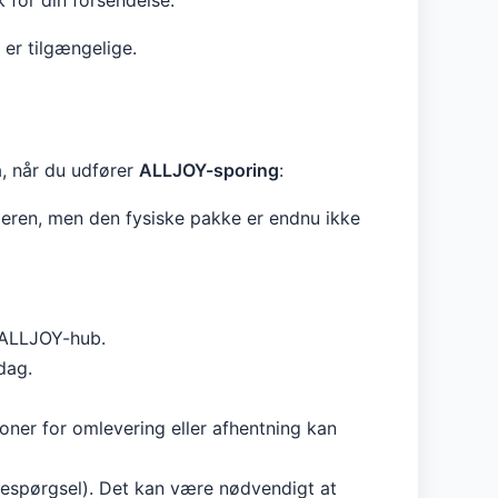
 for din forsendelse.
 er tilgængelige.
å, når du udfører
ALLJOY-sporing
:
eren, men den fysiske pakke er endnu ikke
l ALLJOY-hub.
dag.
ioner for omlevering eller afhentning kan
orespørgsel). Det kan være nødvendigt at