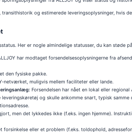
poringsoplysninger fra ALLJOY og viser status og historik
 transithistorik og estimerede leveringsoplysninger, hvis de
t
status. Her er nogle almindelige statusser, du kan støde p
LLJOY har modtaget forsendelsesoplysningerne fra afsend
t den fysiske pakke.
etværket, muligvis mellem faciliteter eller lande.
rteringsanlæg:
Forsendelsen har nået en lokal eller regiona
 leveringskøretøj og skulle ankomme snart, typisk samme 
tionsadresse.
jort, men det lykkedes ikke (f.eks. ingen hjemme). Instrukt
t forsinkelse eller et problem (f.eks. toldophold, adressef