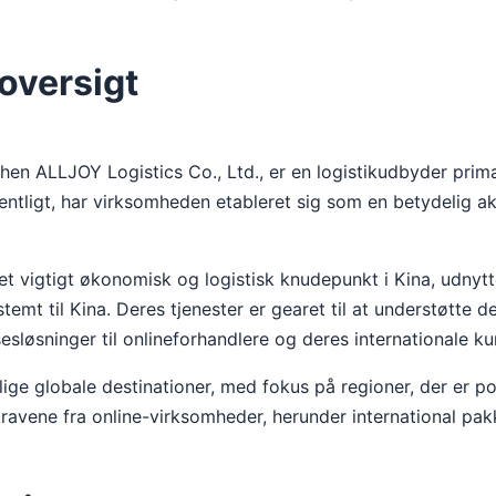
versigt
hen ALLJOY Logistics Co., Ltd., er en logistikudbyder prim
entligt, har virksomheden etableret sig som en betydelig a
 vigtigt økonomisk og logistisk knudepunkt i Kina, udnytte
estemt til Kina. Deres tjenester er gearet til at understøtt
sløsninger til onlineforhandlere og deres internationale ku
ge globale destinationer, med fokus på regioner, der er po
 kravene fra online-virksomheder, herunder international pak