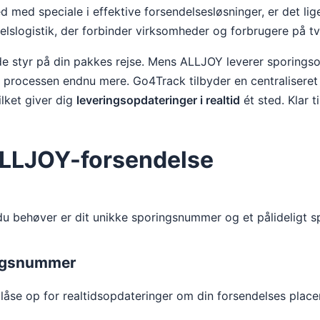
d med speciale i effektive forsendelsesløsninger, er det lig
lslogistik, der forbinder virksomheder og forbrugere på tvæ
e styr på din pakkes rejse. Mens ALLJOY leverer sporingsop
rocessen endnu mere. Go4Track tilbyder en centraliseret p
ilket giver dig
leveringsopdateringer i realtid
ét sted. Klar t
ALLJOY-forsendelse
du behøver er dit unikke sporingsnummer og et pålideligt
ingsnummer
t låse op for realtidsopdateringer om din forsendelses plac